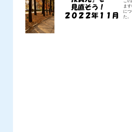
この
ます
につ
た。