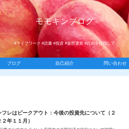
モモキンブログ
#ライフワーク #読書 #投資 #仮想通貨 #自由を目指して
ブログ
自己紹介
問い合わせ
ンフレはピークアウト：今後の投資先について（２
２２年１１月）