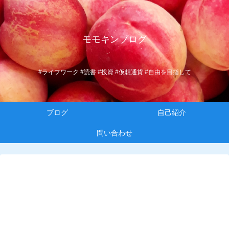
モモキンブログ
#ライフワーク #読書 #投資 #仮想通貨 #自由を目指して
ブログ
自己紹介
問い合わせ