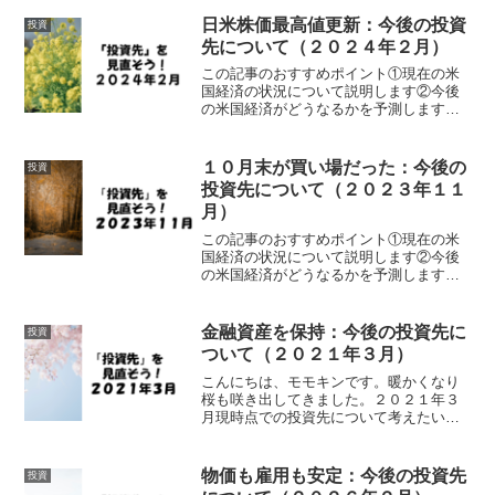
日米株価最高値更新：今後の投資
投資
先について（２０２４年２月）
この記事のおすすめポイント①現在の米
国経済の状況について説明します②今後
の米国経済がどうなるかを予測します③
今後の投資の方針について検討します２
０２４年2月末となりました。今年も2ヶ
月経ちました。新年の気分も抜けて今年
１０月末が買い場だった：今後の
投資
の目標に向けていろいろ...
投資先について（２０２３年１１
月）
この記事のおすすめポイント①現在の米
国経済の状況について説明します②今後
の米国経済がどうなるかを予測します③
今後の投資の方針について検討します２
０２３年１１月末となりました。冬が来
ました。車の窓も凍るようになり段々と
金融資産を保持：今後の投資先に
投資
寒くなってきました。今年...
ついて（２０２１年３月）
こんにちは、モモキンです。暖かくなり
桜も咲き出してきました。２０２１年３
月現時点での投資先について考えたいと
思います。あくまでもモモキンの考えで
すので投資は自己責任で判断をお願いし
ます。投資先について前回（２０２１年1
物価も雇用も安定：今後の投資先
投資
月）の考えはこちらにな...