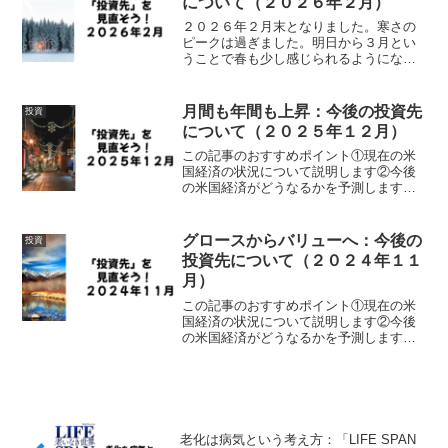
について（２０２６年２月）
２０２６年２月末となりました。寒さの
ピークは過ぎました。明日から３月とい
うことで春も少し感じられるようになっ
てきます。今月の状況を振り返ります。
引き続きシンプルな情報の提供としま
す。米国主要３指数の動向、物価上昇
月間も年間も上昇：今後の投資先
投資
率、失業率、を確認します。米...
について（２０２５年１２月）
この記事のおすすめポイント①現在の米
国経済の状況について説明します②今後
の米国経済がどうなるかを予測します③
今後の投資の方針について検討します２
０２５年１２月末となりました。明日か
ら２０２６年で今年も終わりです。過ぎ
グロースからバリューへ：今後の
投資
てしまえばあっという間の...
投資先について（２０２４年１１
月）
この記事のおすすめポイント①現在の米
国経済の状況について説明します②今後
の米国経済がどうなるかを予測します③
今後の投資の方針について検討します２
０２４年１２月となりました。朝晩寒
く、暖かい日と寒い日が交互に続き本格
的な冬に向かっていると感じ...
老化は病気という考え方：「LIFE SPAN